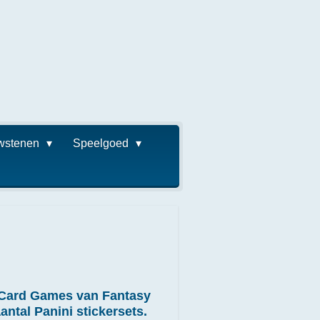
wstenen
Speelgoed
g Card Games van Fantasy
ntal Panini stickersets.