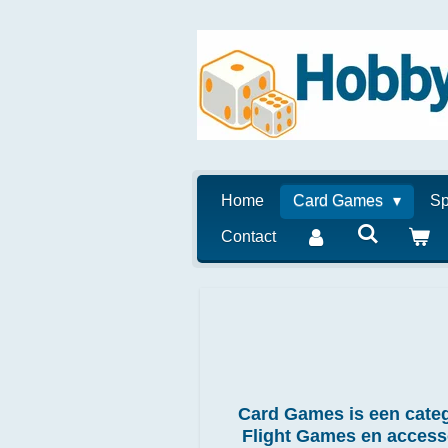
Ga
direct
naar
de
hoofdinhoud
Home
Card Games
Sp
Contact
Card Games is een categ
Flight Games en accesso