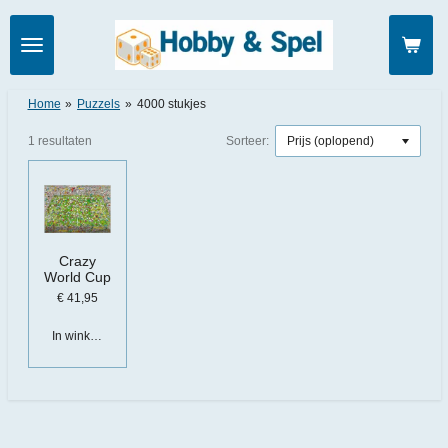
Ga
direct
naar
de
hoofdinhoud
Home
»
Puzzels
»
4000 stukjes
1 resultaten
Sorteer:
Crazy
World Cup
€ 41,95
In winkelwagen