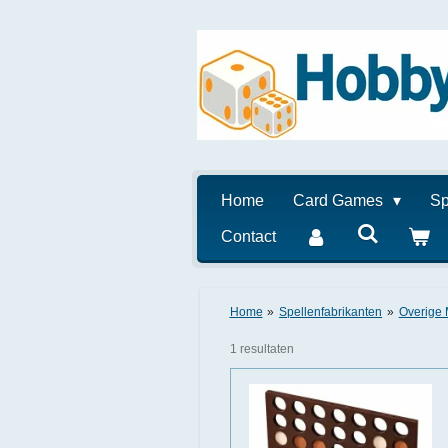
Ga
direct
naar
de
hoofdinhoud
Home
Card Games
Sp
Contact
Home
»
Spellenfabrikanten
»
Overige
1 resultaten