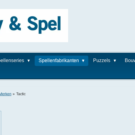
ellenseries
Spellenfabrikanten
Puzzels
Bou
 Merken
»
Tactic