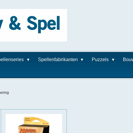
ellenseries
Spellenfabrikanten
Puzzels
Bou
hering