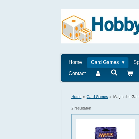
Ga
direct
naar
de
hoofdinhoud
Home
Card Games
Sp
Contact
Home
»
Card Games
»
Magic: the Gat
2 resultaten