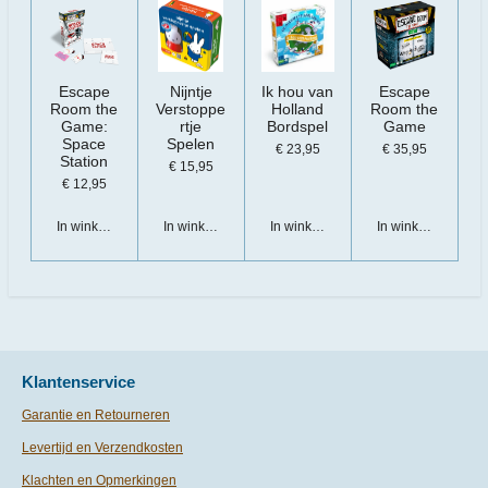
Escape
Nijntje
Ik hou van
Escape
Room the
Verstoppe
Holland
Room the
Game:
rtje
Bordspel
Game
Space
Spelen
€ 23,95
€ 35,95
Station
€ 15,95
€ 12,95
In winkelwagen
In winkelwagen
In winkelwagen
In winkelwagen
Klantenservice
Garantie en Retourneren
Levertijd en Verzendkosten
Klachten en Opmerkingen