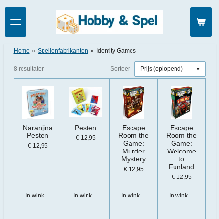
Ga
direct
naar
de
hoofdinhoud
Home
»
Spellenfabrikanten
»
Identity Games
8 resultaten
Sorteer:
Naranjina
Pesten
Escape
Escape
Pesten
Room the
Room the
€ 12,95
Game:
Game:
€ 12,95
Murder
Welcome
Mystery
to
Funland
€ 12,95
€ 12,95
In winkelwagen
In winkelwagen
In winkelwagen
In winkelwagen