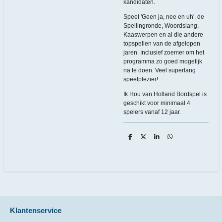
kandidaten.
Speel 'Geen ja, nee en uh', de
Spellingronde, Woordslang,
Kaaswerpen en al die andere
topspellen van de afgelopen
jaren. Inclusief zoemer om het
programma zo goed mogelijk
na te doen. Veel superlang
speelplezier!
Ik Hou van Holland Bordspel is
geschikt voor minimaal 4
spelers vanaf 12 jaar.
D
D
S
D
e
e
h
e
l
e
a
l
e
l
r
e
n
e
n
Klantenservice