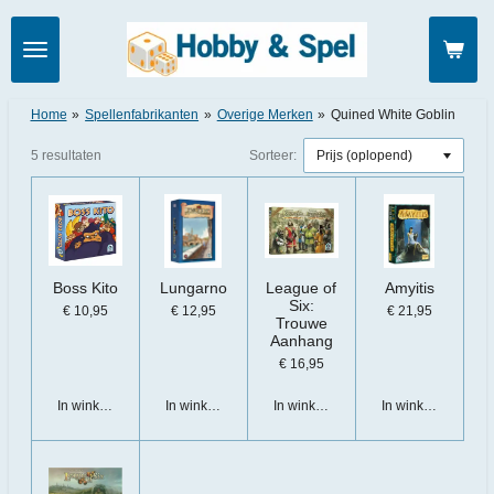
Ga
direct
naar
de
hoofdinhoud
Home
»
Spellenfabrikanten
»
Overige Merken
»
Quined White Goblin
5 resultaten
Sorteer:
Boss Kito
Lungarno
League of
Amyitis
Six:
€ 10,95
€ 12,95
€ 21,95
Trouwe
Aanhang
€ 16,95
In winkelwagen
In winkelwagen
In winkelwagen
In winkelwagen