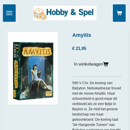
Ga
direct
naar
de
hoofdinhoud
Amyitis
€ 21,95
In winkelwagen
590 V Chr. De koning van
Babylon, Nebukadnezar trouwt
met de mooie Amyitis. Haar
schoonheid is groot maar dit
verbleekt als ze een tijdje in
Baylon is. Ze mist het groene
landschap van haar
geboorteland. De koning laat
"de Hangende Tuinen" van
Babylon aanleggen om Amyitis