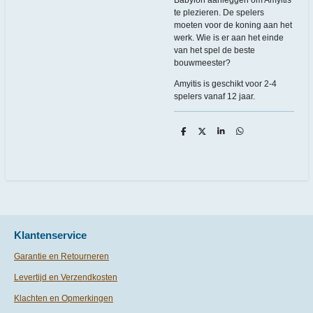
te plezieren. De spelers
moeten voor de koning aan het
werk. Wie is er aan het einde
van het spel de beste
bouwmeester?
Amyitis is geschikt voor 2-4
spelers vanaf 12 jaar.
D
D
S
D
e
e
h
e
l
e
a
l
e
l
r
e
n
e
n
Klantenservice
Garantie en Retourneren
Levertijd en Verzendkosten
Klachten en Opmerkingen