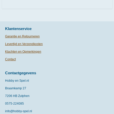
e
l
r
e
n
e
n
Klantenservice
Garantie en Retourneren
Levertijd en Verzendkosten
Klachten en Opmerkingen
Contact
Contactgegevens
Hobby en Spel.nl
Braamkamp 27
7206 HB Zutphen
0575-
224085
info@hobby-spel.nl