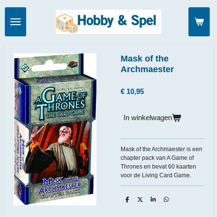
Ga
direct
naar
de
hoofdinhoud
Mask of the
Archmaester
€ 10,95
In winkelwagen
Mask of the Archmaester is een
chapter pack van A Game of
Thrones en bevat 60 kaarten
voor de Living Card Game.
D
D
S
D
e
e
h
e
l
e
a
l