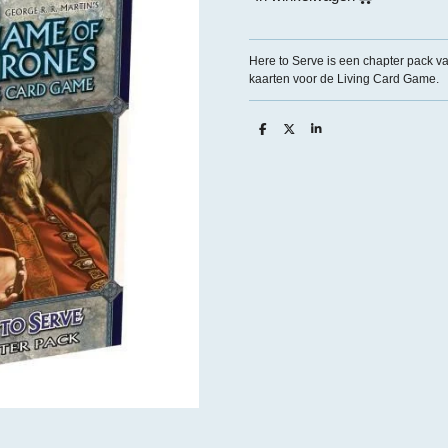
Here to Serve is een chapter pack v
kaarten voor de Living Card Game.
D
D
S
e
e
h
l
e
a
e
l
r
n
e