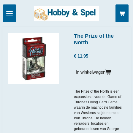
Ga
direct
naar
de
hoofdinhoud
The Prize of the
North
€ 11,95
In winkelwagen
The Prize of the North is een
expansieset voor de Game of
Thrones Living Card Game
waarin de machtigste families
van Westeros strijden om de
Iron Throne. De helden,
verraders, locaties en
gebeurtenissen van George