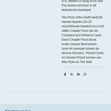
R.R. Martin's A Song of Ice and
Fire komen tot leven in dit
fantastische kaartspel.
The Prize of the North biedt 60
nieuwe kaarten (3x 20
verschillende kaarten) en is het
vijfde Chapter Pack van de
Conquest and Defiance cycle.
Deze Chapter Pack bevat
onder nieuwe Bannermen
(voor de synergie tussen de
diverse Houses) , Prized Cards
en nieuwe Prized versies van
Wex Pyke en The Wall.
D
D
S
D
e
e
h
e
l
e
a
l
e
l
r
e
n
e
n