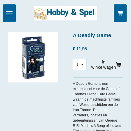
Ga
direct
naar
de
hoofdinhoud
A Deadly Game
€ 11,95
In
winkelwagen
A Deadly Game is een
expansieset voor de Game of
Thrones Living Card Game
waarin de machtigste families
van Westeros strijden om de
Iron Throne. De helden,
verraders, locaties en
gebeurtenissen van George
R.R. Martin's A Song of Ice and