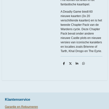
Fire komen tot leven in dit
fantastische kaartspel.
A Deadly Game biedt 60
nieuwe kaarten (3x 20
verschillende kaarten) en is het
tweede Chapter Pack van de
Wardens cycle. Deze Chapter
Pack bevat onder andere
nieuwe Castle plots en nieuwe
versies van iconische karakters
en locaties zoals Brienne of
Tarth, Khal Drogo en The Eyrie.
D
D
S
D
e
e
h
e
l
e
a
l
e
l
r
e
n
e
n
Klantenservice
Garantie en Retourneren