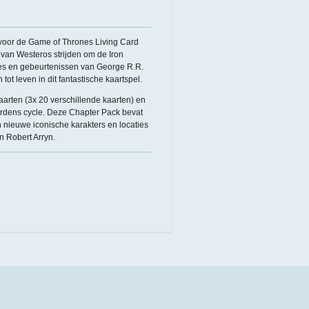
 voor de Game of Thrones Living Card
van Westeros strijden om de Iron
ies en gebeurtenissen van George R.R.
tot leven in dit fantastische kaartspel.
aarten (3x 20 verschillende kaarten) en
ardens cycle. Deze Chapter Pack bevat
 nieuwe iconische karakters en locaties
 Robert Arryn.