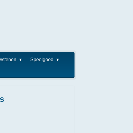
wstenen
Speelgoed
s