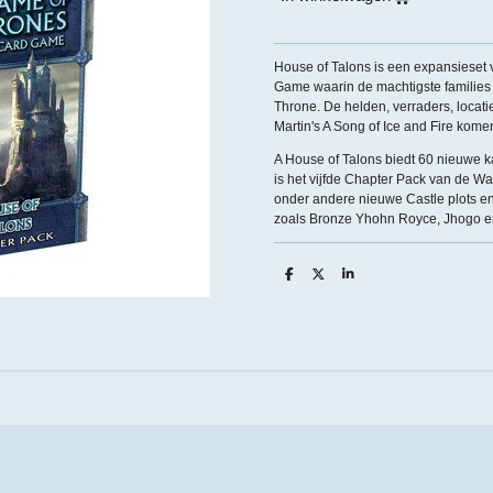
House of Talons is een expansieset
Game waarin de machtigste families 
Throne. De helden, verraders, locat
Martin's A Song of Ice and Fire komen 
A House of Talons biedt 60 nieuwe k
is het vijfde Chapter Pack van de W
onder andere nieuwe Castle plots en
zoals Bronze Yhohn Royce, Jhogo en
D
D
S
e
e
h
l
e
a
e
l
r
n
e