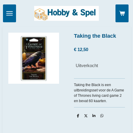
Ga
direct
naar
de
hoofdinhoud
Taking the Black
€ 12,50
Uitverkocht
Taking the Black is een
uitbreidingsset voor de A Game
of Thrones living card game 2
en bevat 60 kaarten.
D
D
S
D
e
e
h
e
l
e
a
l
e
l
r
e
n
e
n