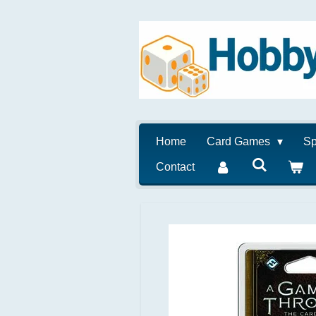
Ga
direct
naar
de
hoofdinhoud
Home
Card Games
Sp
Contact