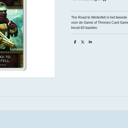
The Road to Winterfell is het tweed
voor de Game of Thrones Card Game 
bevat 60 kaarten.
D
D
S
e
e
h
l
e
a
e
l
r
n
e