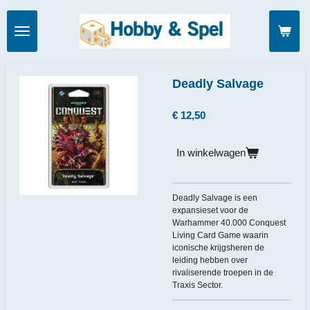
Ga
direct
naar
de
hoofdinhoud
Deadly Salvage
€ 12,50
In winkelwagen
Deadly Salvage is een
expansieset voor de
Warhammer 40.000 Conquest
Living Card Game waarin
iconische krijgsheren de
leiding hebben over
rivaliserende troepen in de
Traxis Sector.