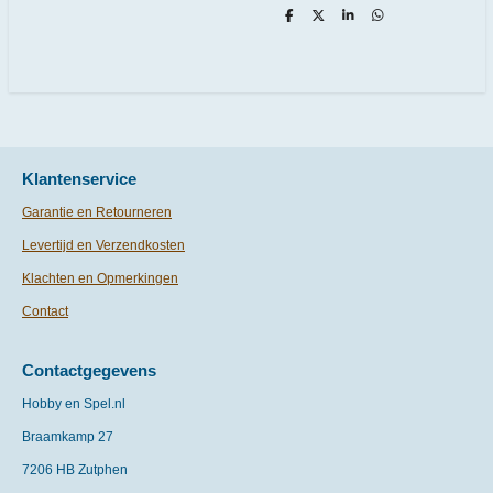
D
D
S
D
e
e
h
e
l
e
a
l
e
l
r
e
n
e
n
Klantenservice
Garantie en Retourneren
Levertijd en Verzendkosten
Klachten en Opmerkingen
Contact
Contactgegevens
Hobby en Spel.nl
Braamkamp 27
7206 HB Zutphen