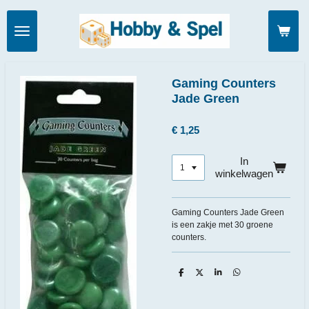
Ga
direct
naar
de
hoofdinhoud
Gaming Counters
Jade Green
€ 1,25
In
winkelwagen
Gaming Counters Jade Green
is een zakje met 30 groene
counters.
D
D
S
D
e
e
h
e
l
e
a
l
e
l
r
e
n
e
n