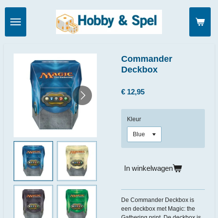
Ga
direct
naar
de
hoofdinhoud
Commander
Deckbox
€ 12,95
Kleur
In winkelwagen
De Commander Deckbox is
een deckbox met Magic: the
Gathering print. De deckbox is