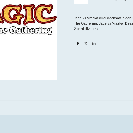
Jace vs Vraska duel deckbox is een
The Gathering: Jace vs Vraska. Dez
2 card dividers.
D
D
S
e
e
h
l
e
a
e
l
r
n
e