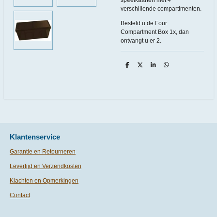
verschillende compartimenten.
Besteld u de Four
Compartment Box 1x, dan
ontvangt u er 2.
D
D
S
D
e
e
h
e
l
e
a
l
e
l
r
e
n
e
n
Klantenservice
Garantie en Retourneren
Levertijd en Verzendkosten
Klachten en Opmerkingen
Contact