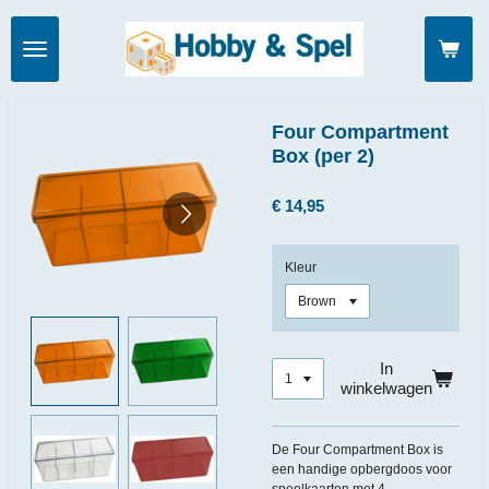
Ga
direct
naar
de
hoofdinhoud
Four Compartment
Box (per 2)
€ 14,95
Kleur
In
winkelwagen
De Four Compartment Box is
een handige opbergdoos voor
speelkaarten met 4