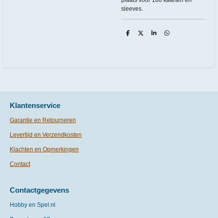
sleeves.
D
D
S
D
e
e
h
e
l
e
a
l
e
l
r
e
n
e
n
Klantenservice
Garantie en Retourneren
Levertijd en Verzendkosten
Klachten en Opmerkingen
Contact
Contactgegevens
Hobby en Spel.nl