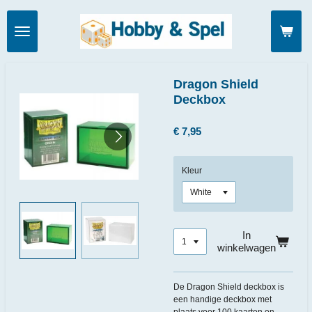
Ga
direct
naar
de
hoofdinhoud
Dragon Shield
Deckbox
€ 7,95
Kleur
In
winkelwagen
De Dragon Shield deckbox is
een handige deckbox met
plaats voor 100 kaarten en