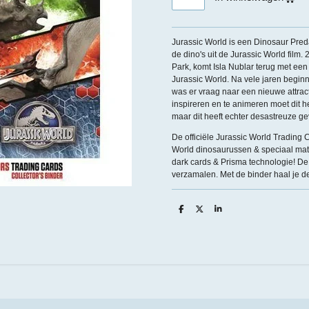
Jurassic World is een Dinosaur Pre
de dino's uit de Jurassic World film.
Park, komt Isla Nublar terug met ee
Jurassic World. Na vele jaren begin
was er vraag naar een nieuwe attrac
inspireren en te animeren moet dit h
maar dit heeft echter desastreuze 
De officiële Jurassic World Trading C
World dinosaurussen & speciaal mater
dark cards & Prisma technologie! De 
verzamalen. Met de binder haal je de
D
D
S
e
e
h
l
e
a
e
l
r
n
e