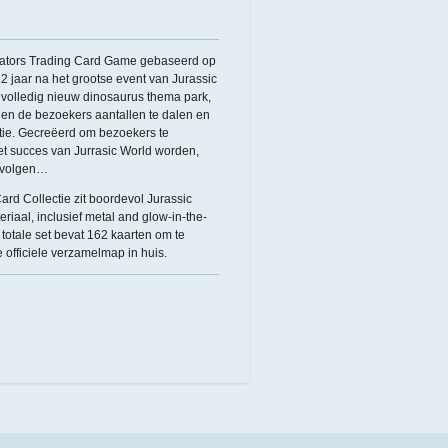
dators Trading Card Game gebaseerd op
 22 jaar na het grootse event van Jurassic
n volledig nieuw dinosaurus thema park,
nen de bezoekers aantallen te dalen en
tie. Gecreëerd om bezoekers te
et succes van Jurrasic World worden,
gevolgen…
ard Collectie zit boordevol Jurassic
iaal, inclusief metal and glow-in-the-
totale set bevat 162 kaarten om te
 officiele verzamelmap in huis.