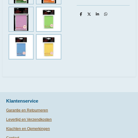
D
D
S
D
e
e
h
e
l
e
a
l
e
l
r
e
n
e
n
Klantenservice
Garantie en Retourneren
Levertijd en Verzendkosten
Klachten en Opmerkingen