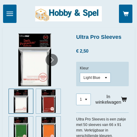
Ga
direct
naar
de
hoofdinhoud
Ultra Pro Sleeves
€ 2,50
Kleur
In
winkelwagen
Ultra Pro Sleeves is een zakje
met 50 sleeves van 66 x 91
mm. Verkrijgbaar in
verschillende kleuren.