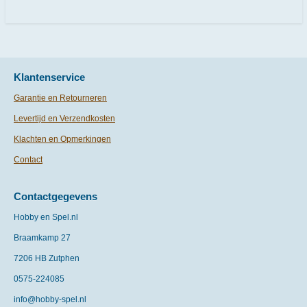
e
l
r
e
n
e
n
Klantenservice
Garantie en Retourneren
Levertijd en Verzendkosten
Klachten en Opmerkingen
Contact
Contactgegevens
Hobby en Spel.nl
Braamkamp 27
7206 HB Zutphen
0575-
224085
info@hobby-spel.nl