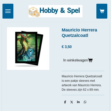
Ga
direct
naar
de
hoofdinhoud
Mauricio Herrera
Quetzalcoatl
€ 3,50
In winkelwagen
Mauricio Herrera Quetzalcoatl
is een pakje sleeves met
artwork van Mauricio Herrera.
De sleeves zijn 62 x 89 mm.
D
D
S
D
e
e
h
e
l
e
a
l