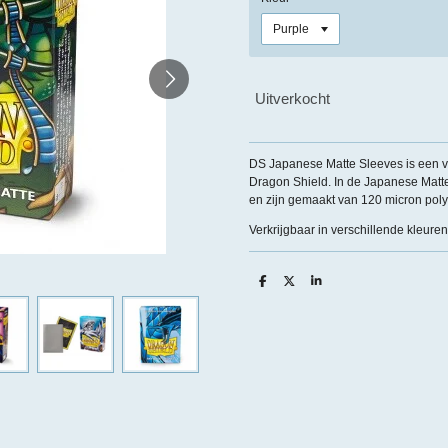
Uitverkocht
DS Japanese Matte Sleeves is een v
Dragon Shield. In de Japanese Matt
en zijn gemaakt van 120 micron pol
Verkrijgbaar in verschillende kleuren
D
D
S
e
e
h
l
e
a
e
l
r
n
e