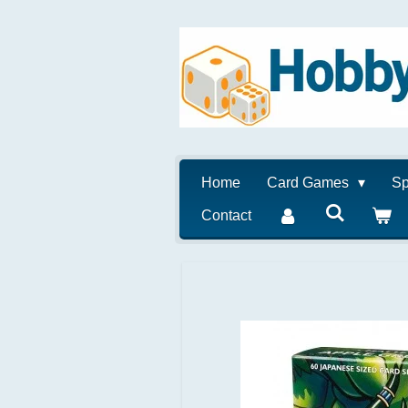
Ga
direct
naar
de
hoofdinhoud
Home
Card Games
Sp
Contact