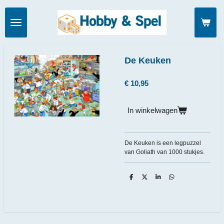
Ga
direct
naar
de
hoofdinhoud
De Keuken
€ 10,95
In winkelwagen
De Keuken is een legpuzzel
van Goliath van 1000 stukjes.
D
D
S
D
e
e
h
e
l
e
a
l
e
l
r
e
n
e
n