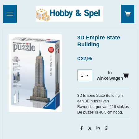
Ga
direct
naar
de
hoofdinhoud
3D Empire State
Building
€ 22,95
In
winkelwagen
3D Empire State Building is
een 3D puzzel van
Ravensburger van 216 stukjes.
De puzzel is 46,5 cm hoog.
D
D
S
D
e
e
h
e
l
e
a
l