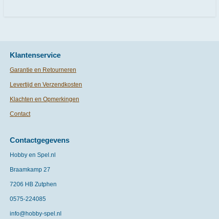
e
l
r
e
n
e
n
Klantenservice
Garantie en Retourneren
Levertijd en Verzendkosten
Klachten en Opmerkingen
Contact
Contactgegevens
Hobby en Spel.nl
Braamkamp 27
7206 HB Zutphen
0575-
224085
info@hobby-spel.nl