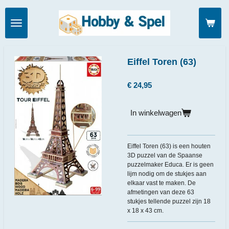
Ga
direct
naar
de
hoofdinhoud
Eiffel Toren (63)
€ 24,95
In winkelwagen
Eiffel Toren (63) is een houten
3D puzzel van de Spaanse
puzzelmaker Educa. Er is geen
lijm nodig om de stukjes aan
elkaar vast te maken. De
afmetingen van deze 63
stukjes tellende puzzel zijn 18
x 18 x 43 cm.