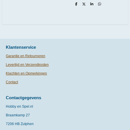
D
D
S
D
e
e
h
e
l
e
a
l
e
l
r
e
n
e
n
Klantenservice
Garantie en Retourneren
Levertijd en Verzendkosten
Klachten en Opmerkingen
Contact
Contactgegevens
Hobby en Spel.nl
Braamkamp 27
7206 HB Zutphen