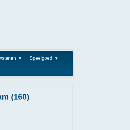
wstenen
Speelgoed
am (160)