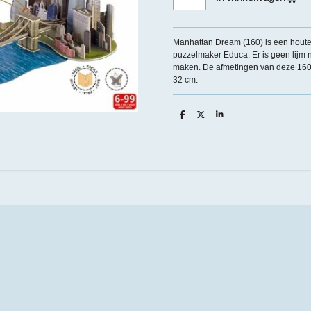
Manhattan Dream (160) is een hout
puzzelmaker Educa. Er is geen lijm n
maken. De afmetingen van deze 160 s
32 cm.
D
D
S
e
e
h
l
e
a
e
l
r
n
e