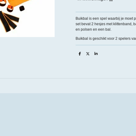
Buikbal is een spel waarbij je moet 
set bevat 2 hesjes met klittenband, 
en polsen en een bal.
Buikbal is geschikt voor 2 spelers van
D
D
S
e
e
h
l
e
a
e
l
r
n
e