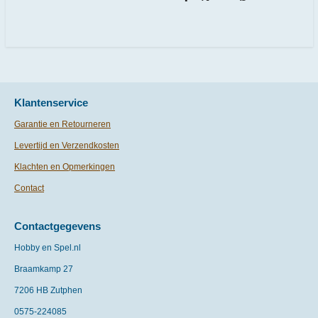
D
D
S
D
e
e
h
e
l
e
a
l
e
l
r
e
n
e
n
Klantenservice
Garantie en Retourneren
Levertijd en Verzendkosten
Klachten en Opmerkingen
Contact
Contactgegevens
Hobby en Spel.nl
Braamkamp 27
7206 HB Zutphen
0575-
224085