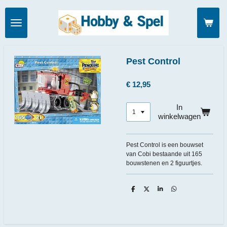
Ga
direct
naar
de
hoofdinhoud
Pest Control
€ 12,95
In
winkelwagen
Pest Control is een bouwset
van Cobi bestaande uit 165
bouwstenen en 2 figuurtjes.
D
D
S
D
e
e
h
e
l
e
a
l
e
l
r
e
n
e
n