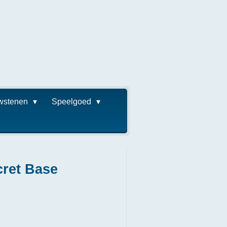
wstenen
Speelgoed
cret Base