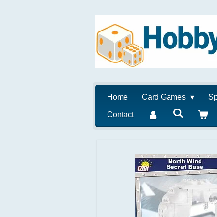
Ga
direct
naar
de
hoofdinhoud
Home
Card Games
Sp
Contact