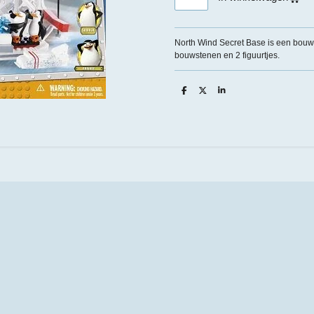
North Wind Secret Base is een bouw
bouwstenen en 2 figuurtjes.
D
D
S
e
e
h
l
e
a
e
l
r
n
e