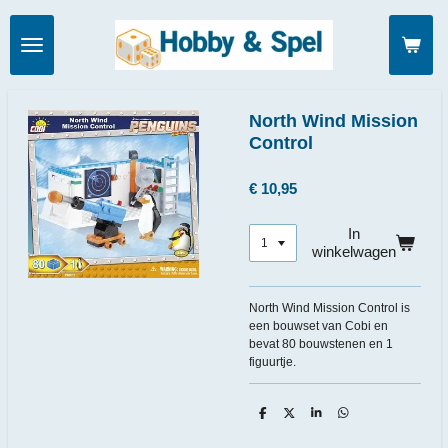
Ga
direct
naar
de
hoofdinhoud
North Wind Mission
Control
€ 10,95
In
winkelwagen
North Wind Mission Control is
een bouwset van Cobi en
bevat 80 bouwstenen en 1
figuurtje.
D
D
S
D
e
e
h
e
l
e
a
l