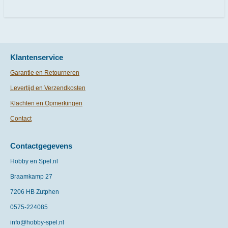
e
l
r
e
n
e
n
Klantenservice
Garantie en Retourneren
Levertijd en Verzendkosten
Klachten en Opmerkingen
Contact
Contactgegevens
Hobby en Spel.nl
Braamkamp 27
7206 HB Zutphen
0575-
224085
info@hobby-spel.nl