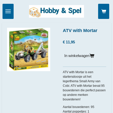
Ga
direct
naar
de
hoofdinhoud
ATV with Mortar
€ 11,95
In winkelwagen
ATV with Mortar is een
startersdoosje uit het
legerthema Small Army van
Cobi. ATV with Mortar bevat 95
bouwstenen die perfect passen
op andere merken
bouwstenen!
Aantal bouwstenen: 95
Aantal poppetjes: 1