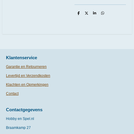
D
D
S
D
e
e
h
e
l
e
a
l
e
l
r
e
n
e
n
Klantenservice
Garantie en Retourneren
Levertijd en Verzendkosten
Klachten en Opmerkingen
Contact
Contactgegevens
Hobby en Spel.nl
Braamkamp 27