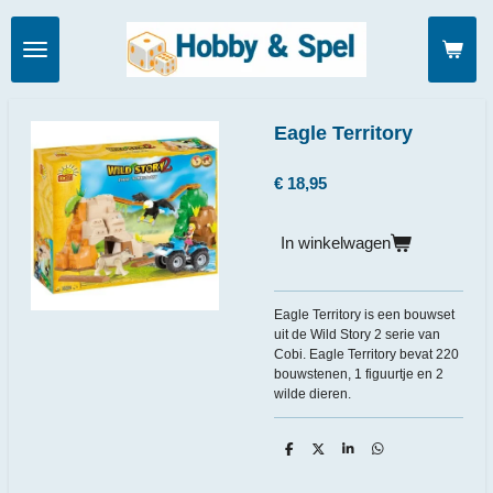
Ga
direct
naar
de
hoofdinhoud
Eagle Territory
€ 18,95
In winkelwagen
Eagle Territory is een bouwset
uit de Wild Story 2 serie van
Cobi. Eagle Territory bevat 220
bouwstenen, 1 figuurtje en 2
wilde dieren.
D
D
S
D
e
e
h
e
l
e
a
l