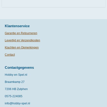
e
l
r
e
n
e
n
Klantenservice
Garantie en Retourneren
Levertijd en Verzendkosten
Klachten en Opmerkingen
Contact
Contactgegevens
Hobby en Spel.nl
Braamkamp 27
7206 HB Zutphen
0575-
224085
info@hobby-spel.nl