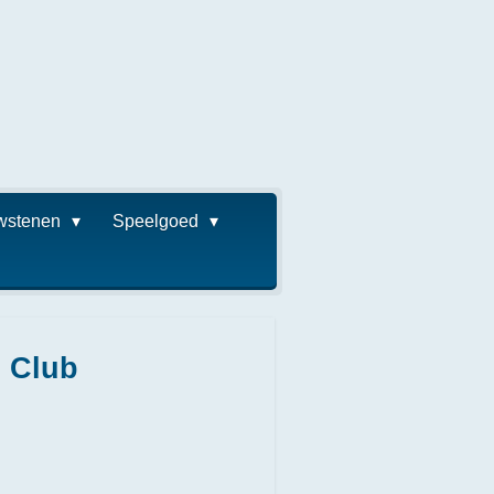
wstenen
Speelgoed
s Club