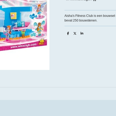
Aisha's Fitness Club is een bouwset 
bevat 250 bouwstenen.
D
D
S
e
e
h
l
e
a
e
l
r
n
e