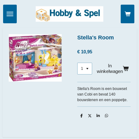
Ga
direct
naar
de
hoofdinhoud
Stella's Room
€ 10,95
In
winkelwagen
Stella's Room is een bouwset
van Cobi en bevat 140
bouwstenen en een poppetje.
D
D
S
D
e
e
h
e
l
e
a
l
e
l
r
e
n
e
n