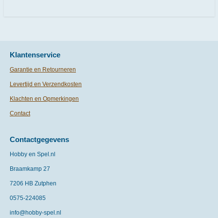
e
l
r
e
n
e
n
Klantenservice
Garantie en Retourneren
Levertijd en Verzendkosten
Klachten en Opmerkingen
Contact
Contactgegevens
Hobby en Spel.nl
Braamkamp 27
7206 HB Zutphen
0575-
224085
info@hobby-spel.nl