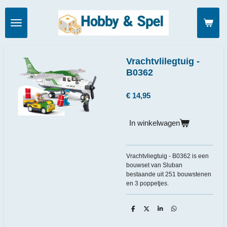
Ga
direct
naar
de
hoofdinhoud
Vrachtvlilegtuig -
B0362
€ 14,95
In winkelwagen
Vrachtvliegtuig - B0362 is een
bouwset van Sluban
bestaande uit 251 bouwstenen
en 3 poppetjes.
D
D
S
D
e
e
h
e
l
e
a
l