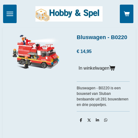
Ga
direct
naar
de
hoofdinhoud
Bluswagen - B0220
€ 14,95
In winkelwagen
Bluswagen - B0220 is een
bouwset van Sluban
bestaande uit 281 bouwstenen
en drie poppetjes.
D
D
S
D
e
e
h
e
l
e
a
l
e
l
r
e
n
e
n