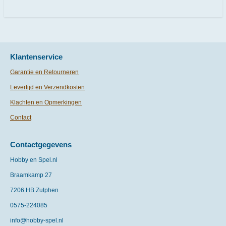
e
l
r
e
n
e
n
Klantenservice
Garantie en Retourneren
Levertijd en Verzendkosten
Klachten en Opmerkingen
Contact
Contactgegevens
Hobby en Spel.nl
Braamkamp 27
7206 HB Zutphen
0575-
224085
info@hobby-spel.nl