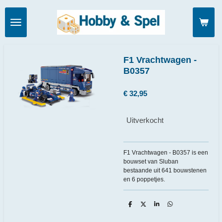
Ga
direct
naar
de
hoofdinhoud
F1 Vrachtwagen -
B0357
€ 32,95
Uitverkocht
F1 Vrachtwagen - B0357 is een
bouwset van Sluban
bestaande uit 641 bouwstenen
en 6 poppetjes.
D
D
S
D
e
e
h
e
l
e
a
l