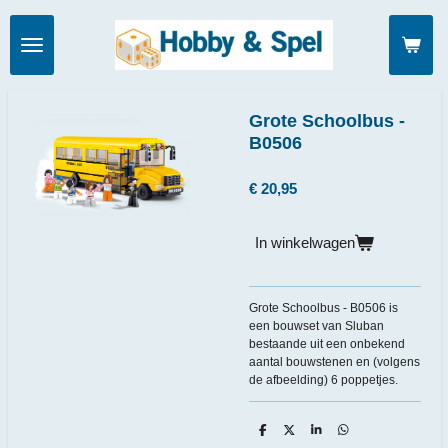
Ga
direct
naar
de
hoofdinhoud
Grote Schoolbus -
B0506
€ 20,95
In winkelwagen
Grote Schoolbus - B0506 is
een bouwset van Sluban
bestaande uit een onbekend
aantal bouwstenen en (volgens
de afbeelding) 6 poppetjes.
D
D
S
D
e
e
h
e