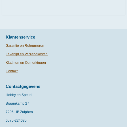
l
e
a
l
e
l
r
e
n
e
n
Klantenservice
Garantie en Retourneren
Levertijd en Verzendkosten
Klachten en Opmerkingen
Contact
Contactgegevens
Hobby en Spel.nl
Braamkamp 27
7206 HB Zutphen
0575-
224085