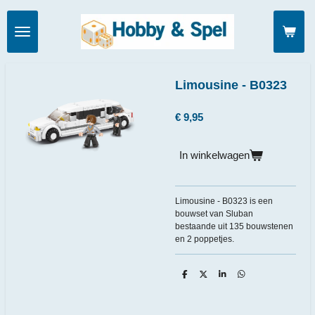
Ga
direct
naar
de
hoofdinhoud
Limousine - B0323
€ 9,95
In winkelwagen
Limousine - B0323 is een
bouwset van Sluban
bestaande uit 135 bouwstenen
en 2 poppetjes.
D
D
S
D
e
e
h
e
l
e
a
l
e
l
r
e
n
e
n