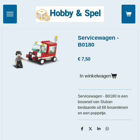
Ga
direct
naar
de
hoofdinhoud
Servicewagen -
B0180
€ 7,50
In winkelwagen
Servicewagen - B0180 is een
bouwset van Sluban
bestaande uit 68 bouwstenen
en een poppetje.
D
D
S
D
e
e
h
e
l
e
a
l