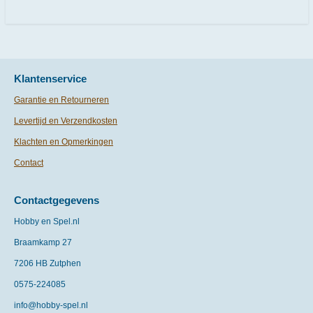
e
l
r
e
n
e
n
Klantenservice
Garantie en Retourneren
Levertijd en Verzendkosten
Klachten en Opmerkingen
Contact
Contactgegevens
Hobby en Spel.nl
Braamkamp 27
7206 HB Zutphen
0575-
224085
info@hobby-spel.nl