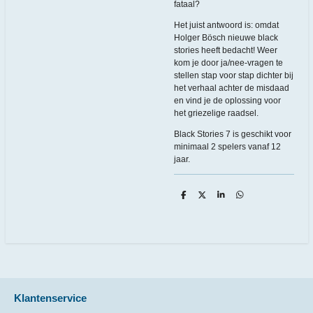
fataal?
Het juist antwoord is: omdat
Holger Bösch nieuwe black
stories heeft bedacht! Weer
kom je door ja/nee-vragen te
stellen stap voor stap dichter bij
het verhaal achter de misdaad
en vind je de oplossing voor
het griezelige raadsel.
Black Stories 7 is geschikt voor
minimaal 2 spelers vanaf 12
jaar.
D
D
S
D
e
e
h
e
l
e
a
l
e
l
r
e
n
e
n
Klantenservice