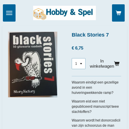
Ga
direct
naar
de
hoofdinhoud
Black Stories 7
€ 6,75
In
winkelwagen
Waarom eindigt een gezellige
avond in een
huiveringwekkende ramp?
Waarom eist een niet
gepubliceerd manuscript twee
slachtoffers?
Waarom wordt het donorcodicil
van zijn schoonzus de man