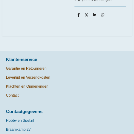
D
D
S
D
e
e
h
e
l
e
a
l
e
l
r
e
n
e
n
Klantenservice
Garantie en Retourneren
Levertijd en Verzendkosten
Klachten en Opmerkingen
Contact
Contactgegevens
Hobby en Spel.nl
Braamkamp 27