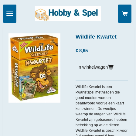
Ga
direct
naar
de
hoofdinhoud
Wildlife Kwartet
€ 8,95
In winkelwagen
Wildlife Kwartet is een
kwartetspel met vragen die
goed moeten worden
beantwoord voor je een kaart
kunt winnen. De weetjes
waarop de vragen van Wildlife
Kwartet zijn gebaseerd hebben
betrekking op wilde dieren.
Wildlife Kwartet is geschikt voor
2-4 spelers vanaf 6 jaar.