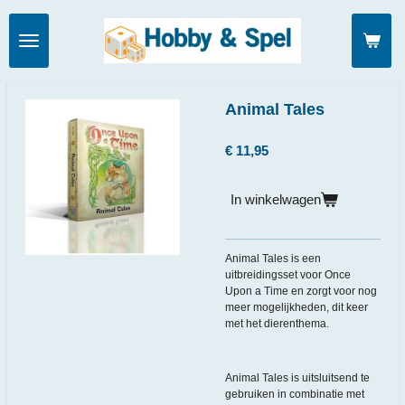
Ga
direct
naar
de
hoofdinhoud
Animal Tales
€ 11,95
In winkelwagen
Animal Tales is een
uitbreidingsset voor Once
Upon a Time en zorgt voor nog
meer mogelijkheden, dit keer
met het dierenthema.
Animal Tales is uitsluitsend te
gebruiken in combinatie met