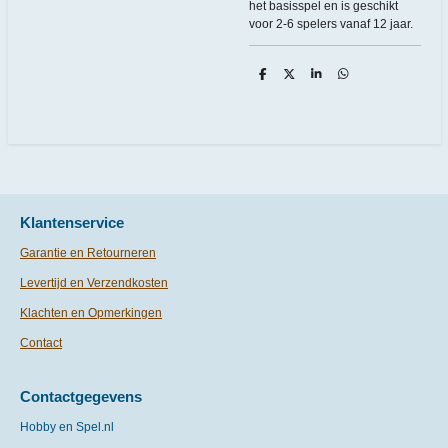
het basisspel en is geschikt
voor 2-6 spelers vanaf 12 jaar.
D
D
S
D
e
e
h
e
l
e
a
l
e
l
r
e
n
e
n
Klantenservice
Garantie en Retourneren
Levertijd en Verzendkosten
Klachten en Opmerkingen
Contact
Contactgegevens
Hobby en Spel.nl