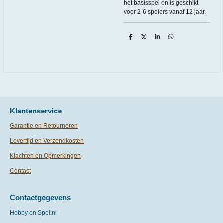
het basisspel en is geschikt
voor 2-6 spelers vanaf 12 jaar.
D
D
S
D
e
e
h
e
l
e
a
l
e
l
r
e
n
e
n
Klantenservice
Garantie en Retourneren
Levertijd en Verzendkosten
Klachten en Opmerkingen
Contact
Contactgegevens
Hobby en Spel.nl