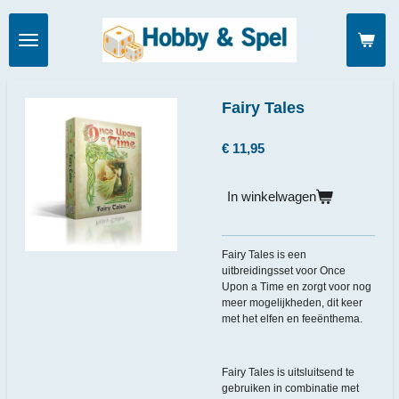
Ga
direct
naar
de
hoofdinhoud
Fairy Tales
€ 11,95
In winkelwagen
Fairy Tales is een
uitbreidingsset voor Once
Upon a Time en zorgt voor nog
meer mogelijkheden, dit keer
met het elfen en feeënthema.
Fairy Tales is uitsluitsend te
gebruiken in combinatie met