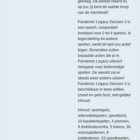
genoeg. De wereld rekent nu
op jou; jij bent de laatste hoop
van de mensheid!
Pandemic Legacy Seizoen 2 is
een episch, coöperatief
bordspel voor 2 tot 4 spelers. In
tegenstelling tot andere
spellen, werkt dit spel jou actief
tegen. Bovendien zullen
bepaalde acties die je in
Pandemic Legacy uitvoert
meegaan naar toekomstige
spellen. De wereld zal er
steeds weer anders uitzien!
Pandemic Legacy Seizoen 2 is
beschikbaar in twee edities
(zwart en gele box), met gelijke
inhoud.
Inhoud: spelregels,
referentiekaarten, speelbord,
10 karakterkaarten, 4 pionnen,
9 distributiecentra, 5 tokens, 36
voorraadstenen, 8
ziektestenen, 53 speelkaarten,