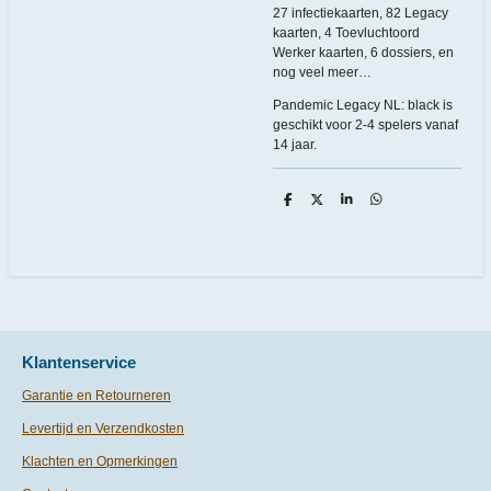
27 infectiekaarten, 82 Legacy
kaarten, 4 Toevluchtoord
Werker kaarten, 6 dossiers, en
nog veel meer…
Pandemic Legacy NL: black is
geschikt voor 2-4 spelers vanaf
14 jaar.
D
D
S
D
e
e
h
e
l
e
a
l
e
l
r
e
n
e
n
Klantenservice
Garantie en Retourneren
Levertijd en Verzendkosten
Klachten en Opmerkingen