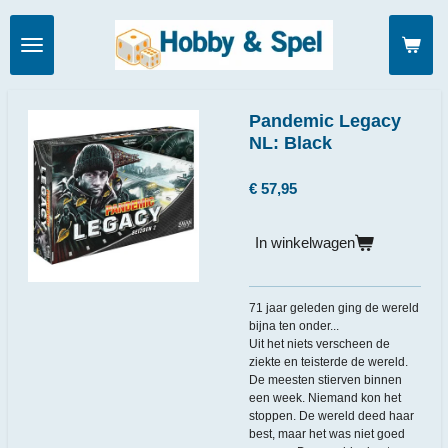
Ga
direct
naar
de
hoofdinhoud
Pandemic Legacy
NL: Black
€ 57,95
In winkelwagen
71 jaar geleden ging de wereld
bijna ten onder...
Uit het niets verscheen de
ziekte en teisterde de wereld.
De meesten stierven binnen
een week. Niemand kon het
stoppen. De wereld deed haar
best, maar het was niet goed