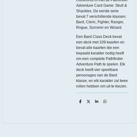
Adventure Card Game: Skull &
Shackles. De eerste serie
bevat 7 verschillende klassen:
Bard, Cleric, Fighter, Ranger,
Rogue, Sorcerer en Wizard.
Een Bard Class Deck bevat
een deck met 109 kaarten en
bevat alle kaarten die een
bepaald karakter nodig heeft
om een complete Pathfinder
Adventure Path te spelen. Elk
deck heeft vier speelbare
personages van de Bard
klasse, en elk karakter zal twee
rollen hebben om uit te kiezen.
D
D
S
D
e
e
h
e
l
e
a
l
e
l
r
e
n
e
n